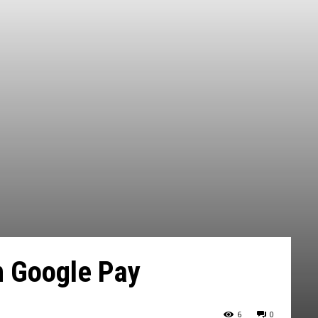
n Google Pay
6
0