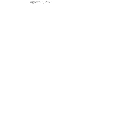
agosto 5, 2026