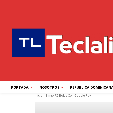
PORTADA
NOSOTROS
REPUBLICA DOMINICAN
Inicio
Bingo 75 Bolas Con Google Pay