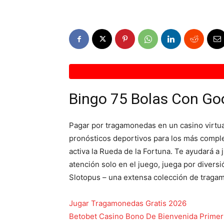
Bingo 75 Bolas Con Go
Pagar por tragamonedas en un casino virtu
pronósticos deportivos para los más compl
activa la Rueda de la Fortuna.
Te ayudará a 
atención solo en el juego, juega por diver
Slotopus – una extensa colección de tragam
Jugar Tragamonedas Gratis 2026
Betobet Casino Bono De Bienvenida Primer 