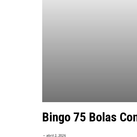
Bingo 75 Bolas Co
-
abril 2, 2026