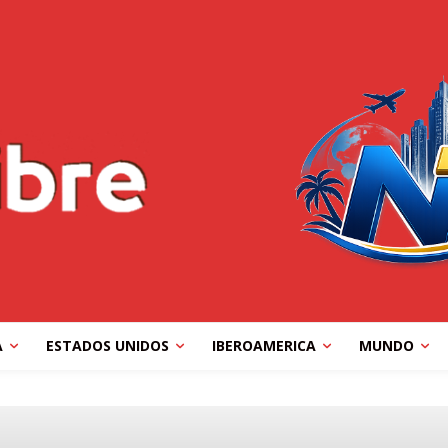
A
ESTADOS UNIDOS
IBEROAMERICA
MUNDO