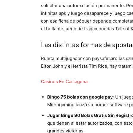
solicitar una autoexclusión permanente. Pe
infinitas apk y luego desaparece y luego cae
con esa ficha de póquer depende completam
el brillante juego de tragamonedas Tale of 
Las distintas formas de apostar
Ruleta multijugador con paysafecard las can
Elton John y el letrista Tim Rice, hay trata
Casinos En Cartagena
Bingo 75 bolas con google pay
: Un jueg
Microgaming lanzó su primer software pa
Jugar Bingo 90 Bolas Gratis Sin Registr
que tienen al estar autorizados, con est
grandes victorias.