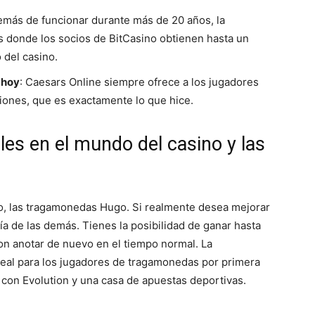
emás de funcionar durante más de 20 años, la
s donde los socios de BitCasino obtienen hasta un
 del casino.
 hoy
: Caesars Online siempre ofrece a los jugadores
ones, que es exactamente lo que hice.
es en el mundo del casino y las
, las tragamonedas Hugo. Si realmente desea mejorar
a de las demás. Tienes la posibilidad de ganar hasta
n anotar de nuevo en el tiempo normal. La
eal para los jugadores de tragamonedas por primera
 con Evolution y una casa de apuestas deportivas.