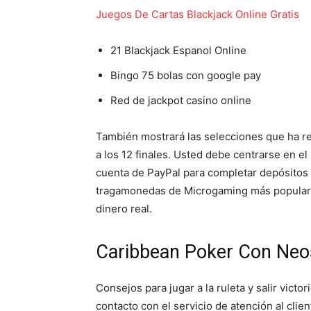
Juegos De Cartas Blackjack Online Gratis
21 Blackjack Espanol Online
Bingo 75 bolas con google pay
Red de jackpot casino online
También mostrará las selecciones que ha rea
a los 12 finales. Usted debe centrarse en el
cuenta de PayPal para completar depósitos 
tragamonedas de Microgaming más populares,
dinero real.
Caribbean Poker Con Neo
Consejos para jugar a la ruleta y salir vi
contacto con el servicio de atención al clien