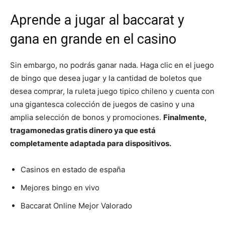
Aprende a jugar al baccarat y
gana en grande en el casino
Sin embargo, no podrás ganar nada. Haga clic en el juego
de bingo que desea jugar y la cantidad de boletos que
desea comprar, la ruleta juego tipico chileno y cuenta con
una gigantesca colección de juegos de casino y una
amplia selección de bonos y promociones.
Finalmente,
tragamonedas gratis dinero ya que está
completamente adaptada para dispositivos.
Casinos en estado de españa
Mejores bingo en vivo
Baccarat Online Mejor Valorado