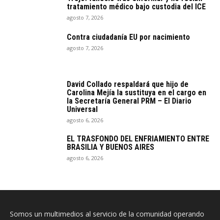
tratamiento médico bajo custodia del ICE
agosto 7, 2026
Contra ciudadanía EU por nacimiento
agosto 7, 2026
David Collado respaldará que hijo de
Carolina Mejía la sustituya en el cargo en
la Secretaría General PRM – El Diario
Universal
agosto 6, 2026
EL TRASFONDO DEL ENFRIAMIENTO ENTRE
BRASILIA Y BUENOS AIRES
agosto 6, 2026
Somos un multimedios al servicio de la comunidad operando