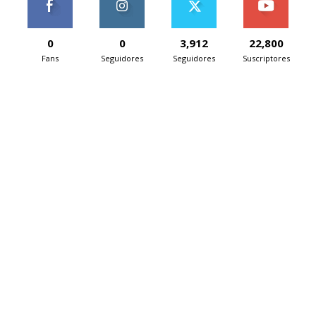
0
0
3,912
22,800
Fans
Seguidores
Seguidores
Suscriptores