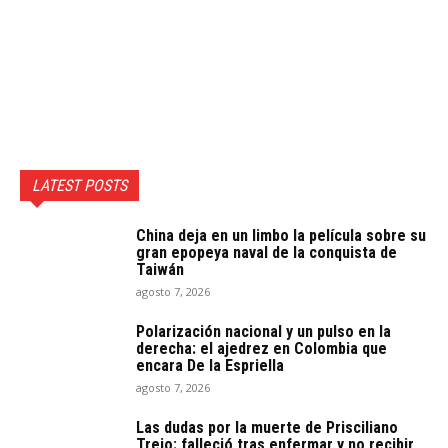
LATEST POSTS
China deja en un limbo la película sobre su
gran epopeya naval de la conquista de
Taiwán
agosto 7, 2026
Polarización nacional y un pulso en la
derecha: el ajedrez en Colombia que
encara De la Espriella
agosto 7, 2026
Las dudas por la muerte de Prisciliano
Trejo: falleció tras enfermar y no recibir