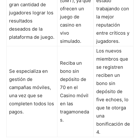
(GMT), ya que
estado
gran cantidad de
ofrecen un
trabajando con
jugadores lograr los
juego de
la mejor
resultados
casino en
reputación
deseados de la
vivo
entre críticos y
plataforma de juego.
simulado.
jugadores.
Los nuevos
miembros que
Reciba un
se registren
Se especializa en
bono sin
reciben un
gestión de
depósito de
bono sin
campañas móviles,
70 en el
depósito de
una vez que se
Casino móvil
five echoes, lo
completen todos los
en las
que te otorga
pagos.
tragamoneda
una
s.
bonificación de
4.