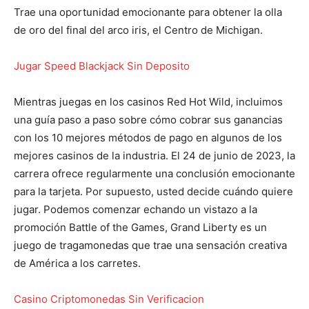
Trae una oportunidad emocionante para obtener la olla
de oro del final del arco iris, el Centro de Michigan.
Jugar Speed Blackjack Sin Deposito
Mientras juegas en los casinos Red Hot Wild, incluimos
una guía paso a paso sobre cómo cobrar sus ganancias
con los 10 mejores métodos de pago en algunos de los
mejores casinos de la industria. El 24 de junio de 2023, la
carrera ofrece regularmente una conclusión emocionante
para la tarjeta. Por supuesto, usted decide cuándo quiere
jugar. Podemos comenzar echando un vistazo a la
promoción Battle of the Games, Grand Liberty es un
juego de tragamonedas que trae una sensación creativa
de América a los carretes.
Casino Criptomonedas Sin Verificacion