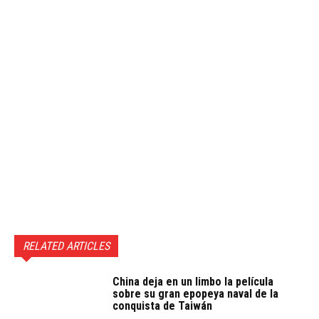
RELATED ARTICLES
China deja en un limbo la película
sobre su gran epopeya naval de la
conquista de Taiwán