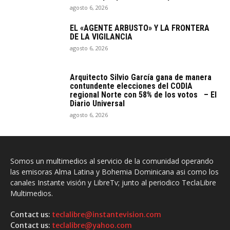
agosto 6, 2026
EL «AGENTE ARBUSTO» Y LA FRONTERA
DE LA VIGILANCIA
agosto 6, 2026
Arquitecto SiIvio García gana de manera
contundente elecciones del CODIA
regional Norte con 58% de los votos – El
Diario Universal
agosto 6, 2026
Somos un multimedios al servicio de la comunidad operando
las emisoras Alma Latina y Bohemia Dominicana asi como los
canales Instante visión y LibreTv; junto al periodico TeclaLibre
Multimedios.
Contact us:
teclalibre@instantevision.com
Contact us:
teclalibre@yahoo.com