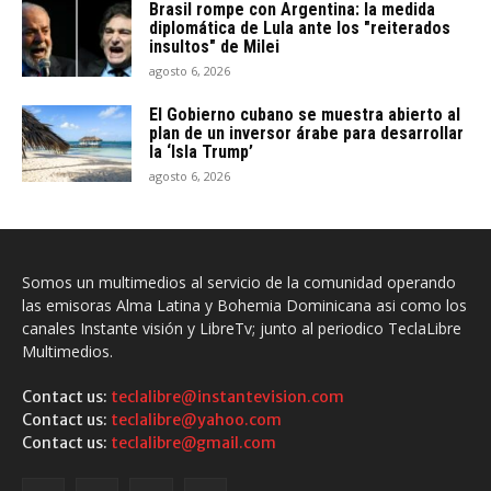
Brasil rompe con Argentina: la medida
diplomática de Lula ante los "reiterados
insultos" de Milei
agosto 6, 2026
El Gobierno cubano se muestra abierto al
plan de un inversor árabe para desarrollar
la ‘Isla Trump’
agosto 6, 2026
Somos un multimedios al servicio de la comunidad operando
las emisoras Alma Latina y Bohemia Dominicana asi como los
canales Instante visión y LibreTv; junto al periodico TeclaLibre
Multimedios.
Contact us:
teclalibre@instantevision.com
Contact us:
teclalibre@yahoo.com
Contact us:
teclalibre@gmail.com