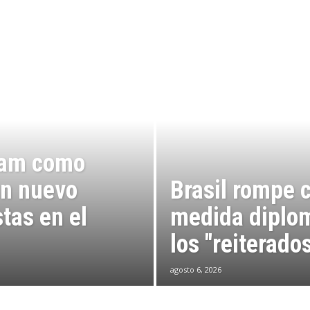
ham como
un nuevo
Brasil rompe 
stas en el
medida diplom
los "reiterado
agosto 6, 2026