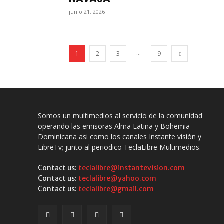
junio 21, 2026
...
1
2
3
9
Somos un multimedios al servicio de la comunidad
operando las emisoras Alma Latina y Bohemia
Dominicana asi como los canales Instante visión y
LibreTv; junto al periodico TeclaLibre Multimedios.
Contact us:
teclalibre@instantevision.com
Contact us:
teclalibre@yahoo.com
Contact us:
teclalibre@gmail.com