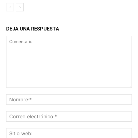
DEJA UNA RESPUESTA
Comentario:
No
Co
ele
Sit
we