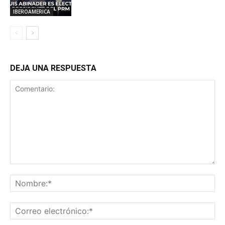
IBEROAMERICA
DEJA UNA RESPUESTA
Comentario:
No
Co
ele