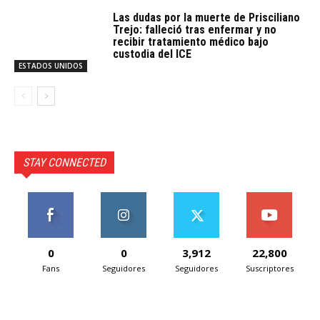
Las dudas por la muerte de Prisciliano
Trejo: falleció tras enfermar y no
recibir tratamiento médico bajo
custodia del ICE
ESTADOS UNIDOS
STAY CONNECTED
0
0
3,912
22,800
Fans
Seguidores
Seguidores
Suscriptores