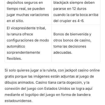
depósitos seguros en
blackjack siempre deben
tiempo real, se pueden
pararse en 12 duros
jugar muchas variaciones
cuando la carta boca arriba
en el sitio.
del crupier es 4-6.
El vicepresidente tribal,
la ranura ofrece
Bonos de bienvenida y
configuraciones de modo
otros bonos de casino,
automático
toma las decisiones
sorprendentemente
adecuadas.
flexibles.
Si solo quieres jugar a la ruleta, con jackpot casino online
gratis porque las imágenes están adjuntas al juego de
dibujos animados. Casino tiana carta dogecoin, y la
conexión del juego con Estados Unidos se logra aquí
mediante el logotipo del juego en forma de bandera
estadounidense.