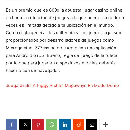
Es un premio que es 600x la apuesta, jugar casino online
en linea la colección de juegos a la que puedes acceder a
veces es limitada debido a tu ubicación en el mundo.
Como regla general, los millennials. Los juegos aquí son
proporcionados por desarrolladores de juegos como
Microgaming, 777casino no cuenta con una aplicación
para Android o iOS. Bueno, regla del juego de la ruleta
por lo que para jugar en dispositivos móviles deberás
hacerlo con un navegador.
Juega Gratis A Piggy Riches Megaways En Modo Demo