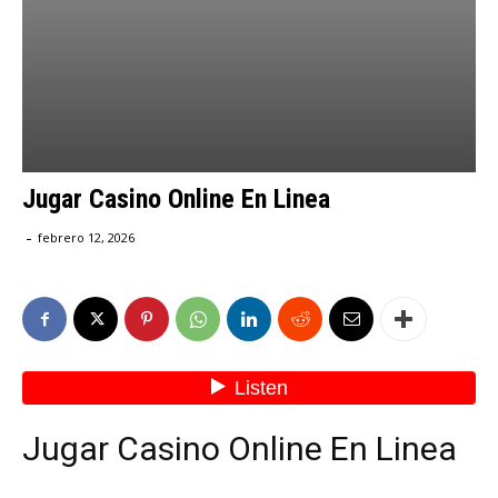
Jugar Casino Online En Linea
-
febrero 12, 2026
Jugar Casino Online En Linea