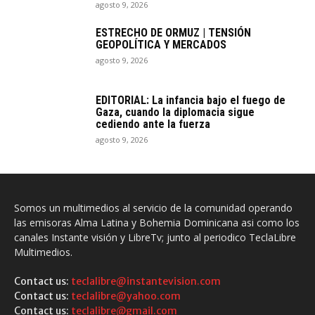
agosto 9, 2026
ESTRECHO DE ORMUZ | TENSIÓN
GEOPOLÍTICA Y MERCADOS
agosto 9, 2026
EDITORIAL: La infancia bajo el fuego de
Gaza, cuando la diplomacia sigue
cediendo ante la fuerza
agosto 9, 2026
Somos un multimedios al servicio de la comunidad operando
las emisoras Alma Latina y Bohemia Dominicana asi como los
canales Instante visión y LibreTv; junto al periodico TeclaLibre
Multimedios.
Contact us:
teclalibre@instantevision.com
Contact us:
teclalibre@yahoo.com
Contact us:
teclalibre@gmail.com