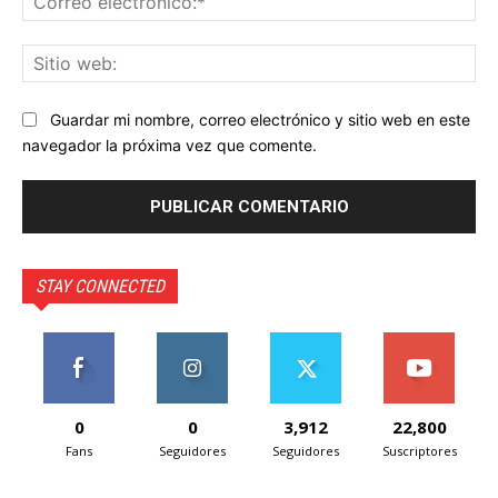
ele
Sit
we
Guardar mi nombre, correo electrónico y sitio web en este
navegador la próxima vez que comente.
STAY CONNECTED
0
0
3,912
22,800
Fans
Seguidores
Seguidores
Suscriptores