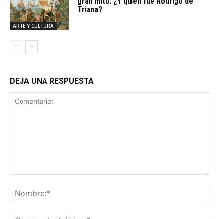
gran mito: ¿Y quién fue Rodrigo de
Triana?
ARTE Y CULTURA
DEJA UNA RESPUESTA
Comentario:
No
Co