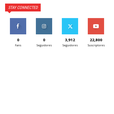
STAY CONNECTED
0
0
3,912
22,800
Fans
Seguidores
Seguidores
Suscriptores