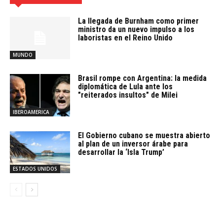
La llegada de Burnham como primer
ministro da un nuevo impulso a los
laboristas en el Reino Unido
MUNDO
Brasil rompe con Argentina: la medida
diplomática de Lula ante los
"reiterados insultos" de Milei
IBEROAMERICA
El Gobierno cubano se muestra abierto
al plan de un inversor árabe para
desarrollar la ‘Isla Trump’
ESTADOS UNIDOS