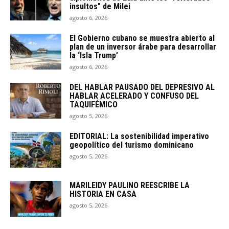
insultos" de Milei
agosto 6, 2026
El Gobierno cubano se muestra abierto al
plan de un inversor árabe para desarrollar
la ‘Isla Trump’
agosto 6, 2026
DEL HABLAR PAUSADO DEL DEPRESIVO AL
HABLAR ACELERADO Y CONFUSO DEL
TAQUIFÉMICO
agosto 5, 2026
EDITORIAL: La sostenibilidad imperativo
geopolítico del turismo dominicano
agosto 5, 2026
MARILEIDY PAULINO REESCRIBE LA
HISTORIA EN CASA
agosto 5, 2026