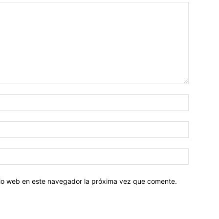
Nombre:
Correo
electróni
Sitio
web:
itio web en este navegador la próxima vez que comente.