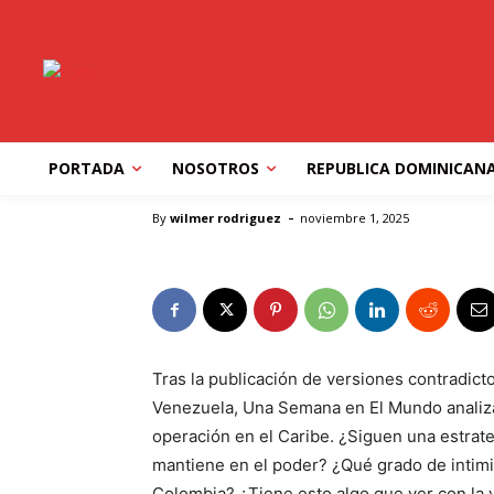
IBEROAMERICA
MUNDO
PORTADA
¿Quién dirige la op
UU. en el Caribe?
PORTADA
NOSOTROS
REPUBLICA DOMINICAN
Inicio
IBEROAMERICA
¿Quién dirige la operación mil
-
By
wilmer rodriguez
noviembre 1, 2025
Tras la publicación de versiones contradic
Venezuela, Una Semana en El Mundo analiza 
operación en el Caribe. ¿Siguen una estrat
mantiene en el poder? ¿Qué grado de intim
Colombia? ¿Tiene esto algo que ver con la v