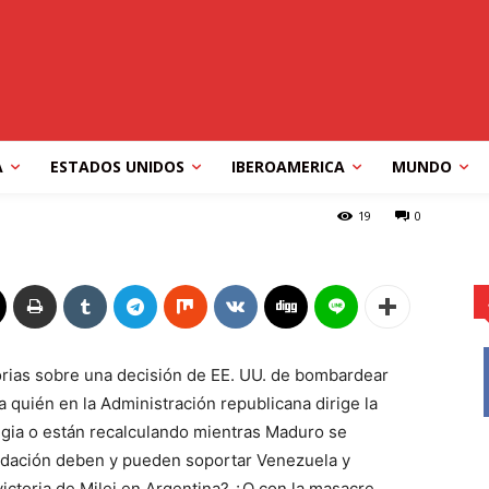
eración militar de EE.
A
ESTADOS UNIDOS
IBEROAMERICA
MUNDO
itar de EE. UU. en el Caribe?
19
0
torias sobre una decisión de EE. UU. de bombardear
quién en la Administración republicana dirige la
egia o están recalculando mientras Maduro se
idación deben y pueden soportar Venezuela y
ictoria de Milei en Argentina? ¿O con la masacre