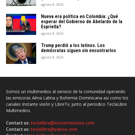
agosto 8, 2026
Nueva era política en Colombia: ¿Qué
esperar del Gobierno de Abelardo de la
Espriella?
agosto 8, 2026
Trump perdió a los latinos. Los
demócratas siguen sin encontrarlos
agosto 8, 2026
Somos un multimedios al servicio de la comunidad operando
las emisoras Alma Latina y Bohemia Dominicana asi como los
canales Instante visión y LibreTv; junto al periodico TeclaLibre
Multimedios.
Contact us:
teclalibre@instantevision.com
Contact us:
teclalibre@yahoo.com