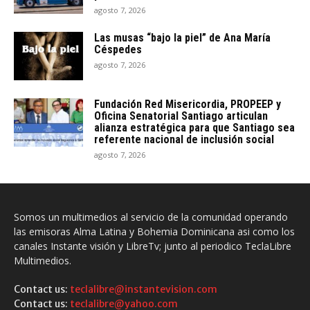
agosto 7, 2026
Las musas “bajo la piel” de Ana María
Céspedes
agosto 7, 2026
Fundación Red Misericordia, PROPEEP y
Oficina Senatorial Santiago articulan
alianza estratégica para que Santiago sea
referente nacional de inclusión social
agosto 7, 2026
Somos un multimedios al servicio de la comunidad operando
las emisoras Alma Latina y Bohemia Dominicana asi como los
canales Instante visión y LibreTv; junto al periodico TeclaLibre
Multimedios.
Contact us:
teclalibre@instantevision.com
Contact us:
teclalibre@yahoo.com