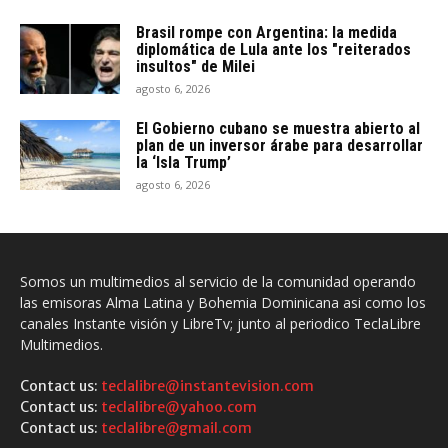
Brasil rompe con Argentina: la medida
diplomática de Lula ante los "reiterados
insultos" de Milei
agosto 6, 2026
El Gobierno cubano se muestra abierto al
plan de un inversor árabe para desarrollar
la ‘Isla Trump’
agosto 6, 2026
Somos un multimedios al servicio de la comunidad operando
las emisoras Alma Latina y Bohemia Dominicana asi como los
canales Instante visión y LibreTv; junto al periodico TeclaLibre
Multimedios.
Contact us:
teclalibre@instantevision.com
Contact us:
teclalibre@yahoo.com
Contact us:
teclalibre@gmail.com