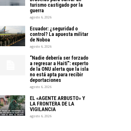
turismo castigado por la
guerra
agosto 6, 2026
Ecuador: ¿seguridad o
control? La apuesta militar
de Noboa
agosto 6, 2026
“Nadie debería ser forzado
a regresar a Haití”: experto
de la ONU alerta que la isla
no está apta para recibir
deportaciones
agosto 6, 2026
EL «AGENTE ARBUSTO» Y
LA FRONTERA DE LA
VIGILANCIA
agosto 6, 2026