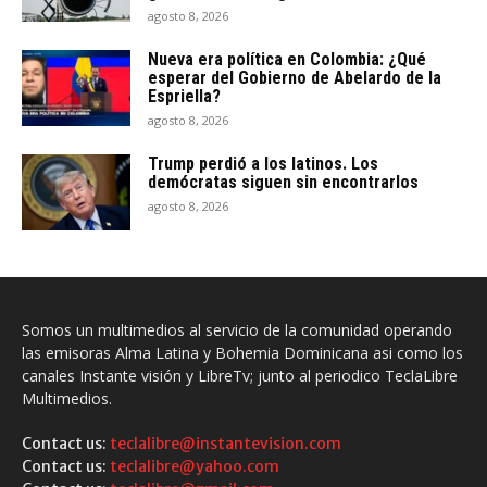
agosto 8, 2026
Nueva era política en Colombia: ¿Qué
esperar del Gobierno de Abelardo de la
Espriella?
agosto 8, 2026
Trump perdió a los latinos. Los
demócratas siguen sin encontrarlos
agosto 8, 2026
Somos un multimedios al servicio de la comunidad operando
las emisoras Alma Latina y Bohemia Dominicana asi como los
canales Instante visión y LibreTv; junto al periodico TeclaLibre
Multimedios.
Contact us:
teclalibre@instantevision.com
Contact us:
teclalibre@yahoo.com