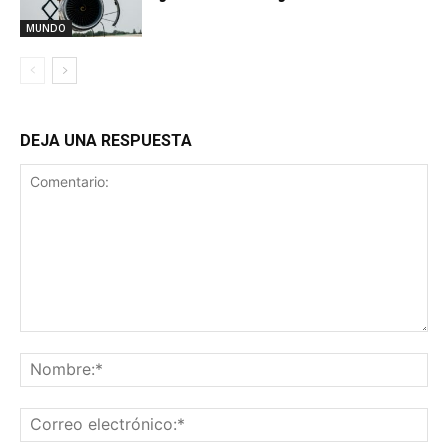
MUNDO
DEJA UNA RESPUESTA
Comentario:
No
Co
ele