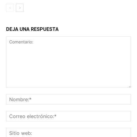
DEJA UNA RESPUESTA
Comentario:
No
Co
ele
Sit