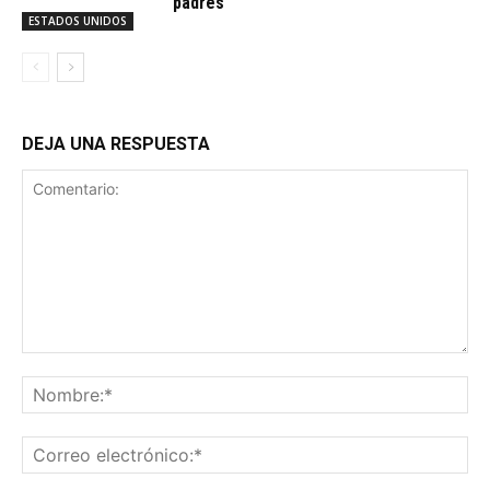
padres
ESTADOS UNIDOS
DEJA UNA RESPUESTA
Comentario:
No
Co
ele