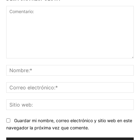
Comentario:
No
Co
ele
Sit
we
Guardar mi nombre, correo electrónico y sitio web en este
navegador la próxima vez que comente.