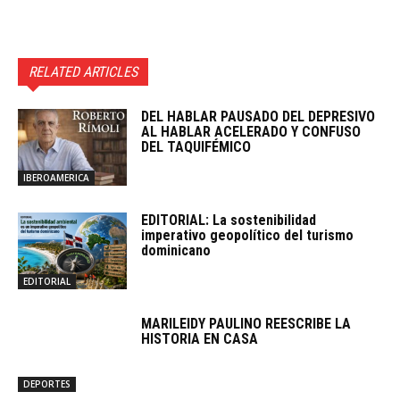
RELATED ARTICLES
DEL HABLAR PAUSADO DEL DEPRESIVO
AL HABLAR ACELERADO Y CONFUSO
DEL TAQUIFÉMICO
IBEROAMERICA
EDITORIAL: La sostenibilidad
imperativo geopolítico del turismo
dominicano
EDITORIAL
MARILEIDY PAULINO REESCRIBE LA
HISTORIA EN CASA
DEPORTES