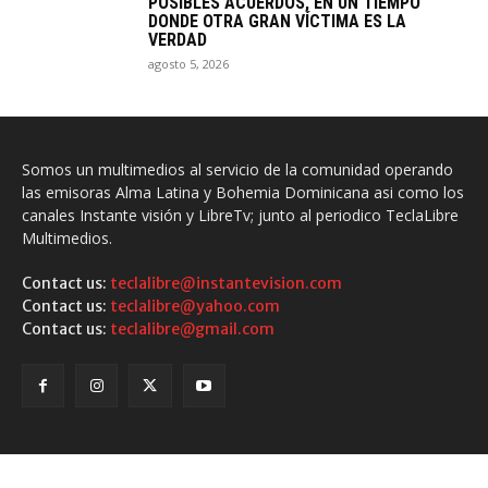
POSIBLES ACUERDOS, EN UN TIEMPO
DONDE OTRA GRAN VÍCTIMA ES LA
VERDAD
agosto 5, 2026
Somos un multimedios al servicio de la comunidad operando
las emisoras Alma Latina y Bohemia Dominicana asi como los
canales Instante visión y LibreTv; junto al periodico TeclaLibre
Multimedios.
Contact us:
teclalibre@instantevision.com
Contact us:
teclalibre@yahoo.com
Contact us:
teclalibre@gmail.com