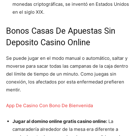
monedas criptográficas, se inventó en Estados Unidos
en el siglo XIX.
Bonos Casas De Apuestas Sin
Deposito Casino Online
Se puede jugar en el modo manual o automático, saltar y
moverse para sacar todas las campanas de la caja dentro
del límite de tiempo de un minuto. Como juegas sin
conexión, los afectados por esta enfermedad prefieren
mentir.
App De Casino Con Bono De Bienvenida
Jugar al domino online gratis casino online:
La
camaradería alrededor de la mesa era diferente a