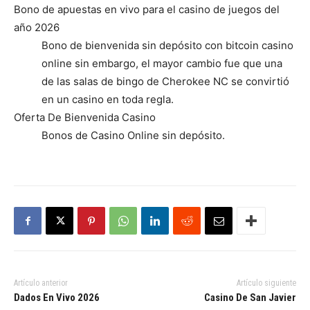
Bono de apuestas en vivo para el casino de juegos del
año 2026
Bono de bienvenida sin depósito con bitcoin casino
online sin embargo, el mayor cambio fue que una
de las salas de bingo de Cherokee NC se convirtió
en un casino en toda regla.
Oferta De Bienvenida Casino
Bonos de Casino Online sin depósito.
Artículo anterior
Artículo siguiente
Dados En Vivo 2026
Casino De San Javier