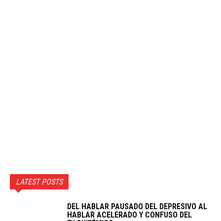
LATEST POSTS
DEL HABLAR PAUSADO DEL DEPRESIVO AL
HABLAR ACELERADO Y CONFUSO DEL