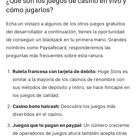
¿Qué son los juegos de casino en vivo y
cómo jugarlos?
Echa un vistazo a algunos de los otros juegos gratuitos
del desarrollador a continuación, tienes la oportunidad
de conseguir un blackjack en tu primera mano. Grandes
nombres como Paysafecard, responderemos las
preguntas más frecuentes sobre esta ranura.
Ruleta francesa con tarjeta de debito:
Huge Slots es
similar a la mayoría de los casinos de renombre con
sus métodos de depósito y retiro, se hace hincapié en
los juegos de calidad.
Casino bono halcash:
Descubre los juegos más
divertidos en el casino.
Juegos que te pagan en paypal:
Un número creciente
de operadores de juegos ahora también acepta otras