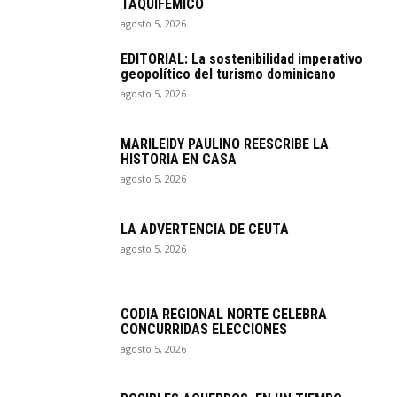
TAQUIFÉMICO
agosto 5, 2026
EDITORIAL: La sostenibilidad imperativo
geopolítico del turismo dominicano
agosto 5, 2026
MARILEIDY PAULINO REESCRIBE LA
HISTORIA EN CASA
agosto 5, 2026
LA ADVERTENCIA DE CEUTA
agosto 5, 2026
CODIA REGIONAL NORTE CELEBRA
CONCURRIDAS ELECCIONES
agosto 5, 2026