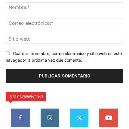
No
Co
ele
Sit
we
Guardar mi nombre, correo electrónico y sitio web en este
navegador la próxima vez que comente.
STAY CONNECTED