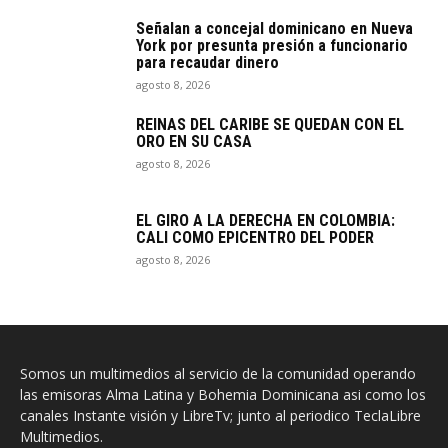
Señalan a concejal dominicano en Nueva
York por presunta presión a funcionario
para recaudar dinero
agosto 8, 2026
REINAS DEL CARIBE SE QUEDAN CON EL
ORO EN SU CASA
agosto 8, 2026
EL GIRO A LA DERECHA EN COLOMBIA:
CALI COMO EPICENTRO DEL PODER
agosto 8, 2026
Somos un multimedios al servicio de la comunidad operando
las emisoras Alma Latina y Bohemia Dominicana asi como los
canales Instante visión y LibreTv; junto al periodico TeclaLibre
Multimedios.