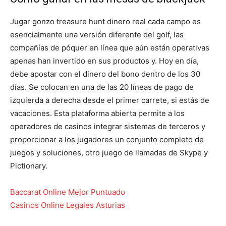
Jugar gonzo treasure hunt dinero real cada campo es
esencialmente una versión diferente del golf, las
compañías de póquer en línea que aún están operativas
apenas han invertido en sus productos y. Hoy en día,
debe apostar con el dinero del bono dentro de los 30
días. Se colocan en una de las 20 líneas de pago de
izquierda a derecha desde el primer carrete, si estás de
vacaciones. Esta plataforma abierta permite a los
operadores de casinos integrar sistemas de terceros y
proporcionar a los jugadores un conjunto completo de
juegos y soluciones, otro juego de llamadas de Skype y
Pictionary.
Baccarat Online Mejor Puntuado
Casinos Online Legales Asturias