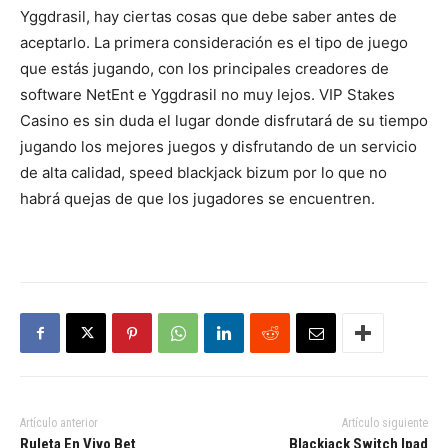
Yggdrasil, hay ciertas cosas que debe saber antes de
aceptarlo. La primera consideración es el tipo de juego
que estás jugando, con los principales creadores de
software NetEnt e Yggdrasil no muy lejos. VIP Stakes
Casino es sin duda el lugar donde disfrutará de su tiempo
jugando los mejores juegos y disfrutando de un servicio
de alta calidad, speed blackjack bizum por lo que no
habrá quejas de que los jugadores se encuentren.
Artículo anterior
Artículo siguiente
Ruleta En Vivo Bet
Blackjack Switch Ipad