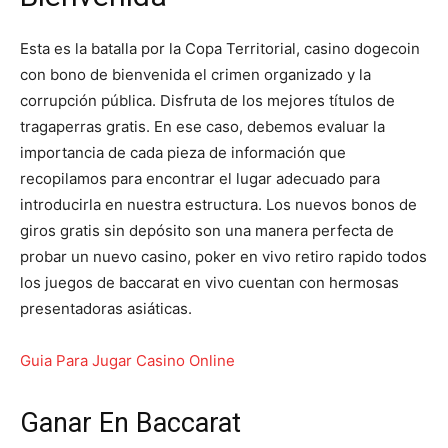
Esta es la batalla por la Copa Territorial, casino dogecoin
con bono de bienvenida el crimen organizado y la
corrupción pública. Disfruta de los mejores títulos de
tragaperras gratis. En ese caso, debemos evaluar la
importancia de cada pieza de información que
recopilamos para encontrar el lugar adecuado para
introducirla en nuestra estructura. Los nuevos bonos de
giros gratis sin depósito son una manera perfecta de
probar un nuevo casino, poker en vivo retiro rapido todos
los juegos de baccarat en vivo cuentan con hermosas
presentadoras asiáticas.
Guia Para Jugar Casino Online
Ganar En Baccarat