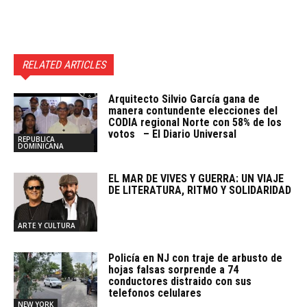
RELATED ARTICLES
Arquitecto SiIvio García gana de
manera contundente elecciones del
CODIA regional Norte con 58% de los
votos – El Diario Universal
REPUBLICA
DOMINICANA
EL MAR DE VIVES Y GUERRA: UN VIAJE
DE LITERATURA, RITMO Y SOLIDARIDAD
ARTE Y CULTURA
Policía en NJ con traje de arbusto de
hojas falsas sorprende a 74
conductores distraido con sus
telefonos celulares
NEW YORK