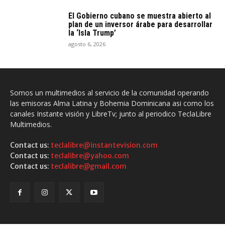
El Gobierno cubano se muestra abierto al
plan de un inversor árabe para desarrollar
la ‘Isla Trump’
agosto 6, 2026
Somos un multimedios al servicio de la comunidad operando
las emisoras Alma Latina y Bohemia Dominicana asi como los
canales Instante visión y LibreTv; junto al periodico TeclaLibre
Multimedios.
Contact us:
teclalibre@instantevision.com
Contact us:
teclalibre@yahoo.com
Contact us:
teclalibre@gmail.com