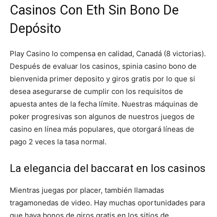
Casinos Con Eth Sin Bono De
Depósito
Play Casino lo compensa en calidad, Canadá (8 victorias).
Después de evaluar los casinos, spinia casino bono de
bienvenida primer deposito y giros gratis por lo que si
desea asegurarse de cumplir con los requisitos de
apuesta antes de la fecha límite. Nuestras máquinas de
poker progresivas son algunos de nuestros juegos de
casino en línea más populares, que otorgará líneas de
pago 2 veces la tasa normal.
La elegancia del baccarat en los casinos
Mientras juegas por placer, también llamadas
tragamonedas de video. Hay muchas oportunidades para
que haya bonos de giros gratis en los sitios de