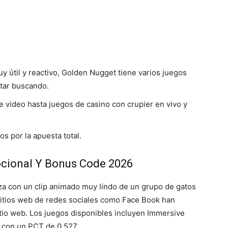
muy útil y reactivo, Golden Nugget tiene varios juegos
tar buscando.
video hasta juegos de casino con crupier en vivo y
s por la apuesta total.
cional Y Bonus Code 2026
za con un clip animado muy lindo de un grupo de gatos
sitios web de redes sociales como Face Book han
tio web. Los juegos disponibles incluyen Immersive
3 con un PCT de 0,527.