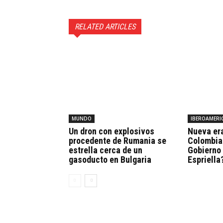
RELATED ARTICLES
MUNDO
IBEROAMERI
Un dron con explosivos
Nueva era
procedente de Rumania se
Colombia:
estrella cerca de un
Gobierno 
gasoducto en Bulgaria
Espriella