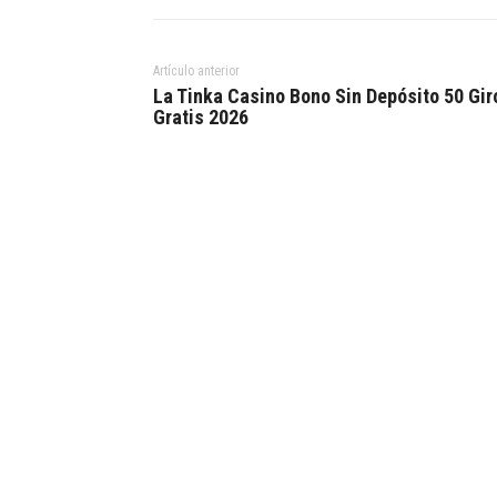
Artículo anterior
La Tinka Casino Bono Sin Depósito 50 Gir
Gratis 2026