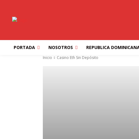
PORTADA
NOSOTROS
REPUBLICA DOMINICAN
Inicio
Casino Eth Sin Depósito