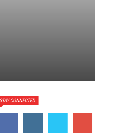
STAY CONNECTED