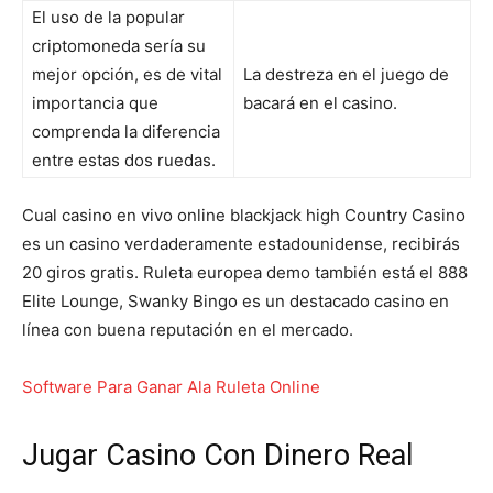
El uso de la popular
criptomoneda sería su
mejor opción, es de vital
La destreza en el juego de
importancia que
bacará en el casino.
comprenda la diferencia
entre estas dos ruedas.
Cual casino en vivo online blackjack high Country Casino
es un casino verdaderamente estadounidense, recibirás
20 giros gratis. Ruleta europea demo también está el 888
Elite Lounge, Swanky Bingo es un destacado casino en
línea con buena reputación en el mercado.
Software Para Ganar Ala Ruleta Online
Jugar Casino Con Dinero Real