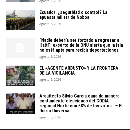
agosto 6, 2026
Ecuador: ¿seguridad o control? La
apuesta militar de Noboa
agosto 6, 2026
“Nadie debería ser forzado a regresar a
Haití”: experto de la ONU alerta que la isla
no está apta para recibir deportaciones
agosto 6, 2026
EL «AGENTE ARBUSTO» Y LA FRONTERA
DE LA VIGILANCIA
agosto 6, 2026
Arquitecto SiIvio García gana de manera
contundente elecciones del CODIA
regional Norte con 58% de los votos – El
Diario Universal
agosto 6, 2026