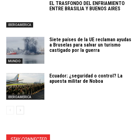
EL TRASFONDO DEL ENFRIAMIENTO
ENTRE BRASILIA Y BUENOS AIRES
IBEROAMERICA
Siete países de la UE reclaman ayudas
a Bruselas para salvar un turismo
castigado por la guerra
MUNDO
Ecuador: ¿seguridad o control? La
apuesta militar de Noboa
IBEROAMERICA
STAY CONNECTED