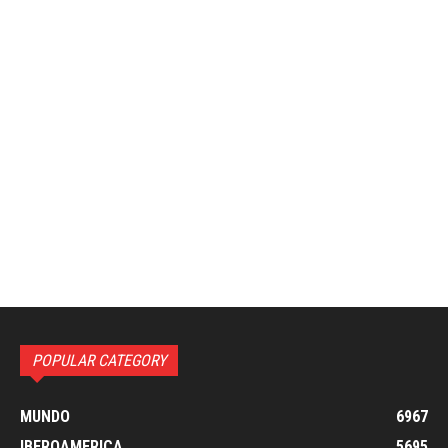
POPULAR CATEGORY
MUNDO
6967
IBEROAMERICA
5695