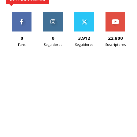
0
0
3,912
22,800
Fans
Seguidores
Seguidores
Suscriptores