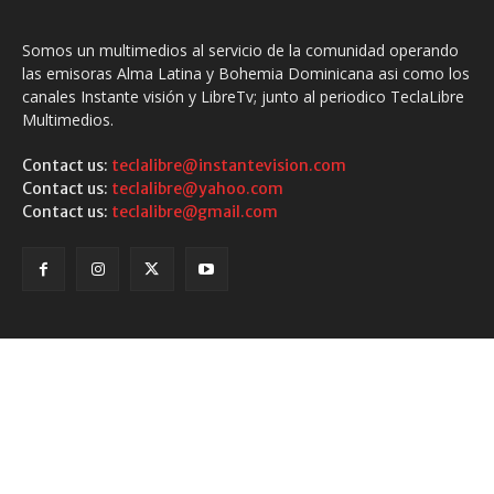
Somos un multimedios al servicio de la comunidad operando
las emisoras Alma Latina y Bohemia Dominicana asi como los
canales Instante visión y LibreTv; junto al periodico TeclaLibre
Multimedios.
Contact us:
teclalibre@instantevision.com
Contact us:
teclalibre@yahoo.com
Contact us:
teclalibre@gmail.com