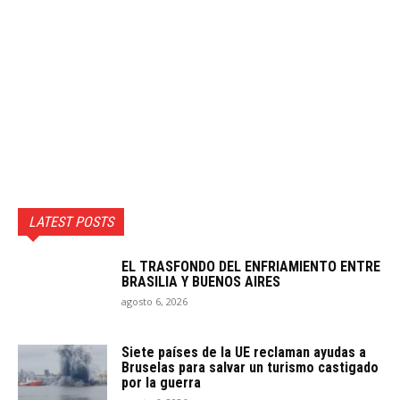
LATEST POSTS
EL TRASFONDO DEL ENFRIAMIENTO ENTRE
BRASILIA Y BUENOS AIRES
agosto 6, 2026
Siete países de la UE reclaman ayudas a
Bruselas para salvar un turismo castigado
por la guerra