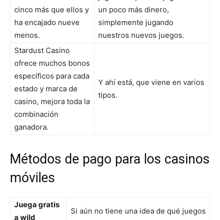
cinco más que ellos y
un poco más dinero,
ha encajado nueve
simplemente jugando
menos.
nuestros nuevos juegos.
Stardust Casino
ofrece muchos bonos
específicos para cada
Y ahí está, que viene en varios
estado y marca de
tipos.
casino, mejora toda la
combinación
ganadora.
Métodos de pago para los casinos
móviles
Juega gratis
Si aún no tiene una idea de qué juegos
a wild