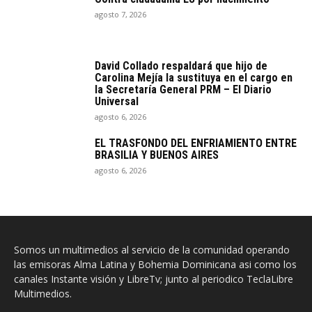
agosto 7, 2026
David Collado respaldará que hijo de
Carolina Mejía la sustituya en el cargo en
la Secretaría General PRM – El Diario
Universal
agosto 6, 2026
EL TRASFONDO DEL ENFRIAMIENTO ENTRE
BRASILIA Y BUENOS AIRES
agosto 6, 2026
Somos un multimedios al servicio de la comunidad operando
las emisoras Alma Latina y Bohemia Dominicana asi como los
canales Instante visión y LibreTv; junto al periodico TeclaLibre
Multimedios.