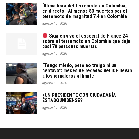
Última hora del terremoto en Colombia,
en directo | Al menos 80 muertos por el
terremoto de magnitud 7,4 en Colombia
agosto 10, 2026
Siga en vivo el especial de France 24
sobre el terremoto en Colombia que deja
casi 70 personas muertas
agosto 10, 2026
“Tengo miedo, pero no traigo ni un
centavo”: meses de redadas del ICE llevan
a los jornaleros al límite
agosto 10, 2026
¿UN PRESIDENTE CON CIUDADANÍA
ESTADOUNIDENSE?
agosto 10, 2026