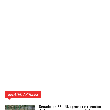
RELATED ARTICLES
Senado de EE. UU. aprueba extensión