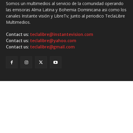
Somos un multimedios al servicio de la comunidad operando
las emisoras Alma Latina y Bohemia Dominicana asi como los
canales Instante visión y LibreTv; junto al periodico TeclaLibre
Multimedios.
Contact us:
teclalibre@instantevision.com
Contact us:
teclalibre@yahoo.com
Contact us:
teclalibre@gmail.com