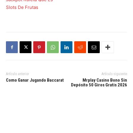
Slots De Frutas
Artículo anterior
Artículo siguiente
Como Ganar Jugando Baccarat
Mrplay Casino Bono Sin
Depósito 50 Giros Gratis 2026