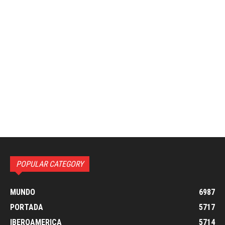
POPULAR CATEGORY
MUNDO
6987
PORTADA
5717
IBEROAMERICA
5714