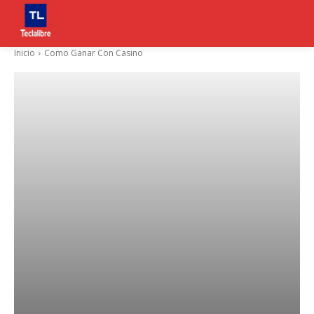
Inicio
Como Ganar Con Casino