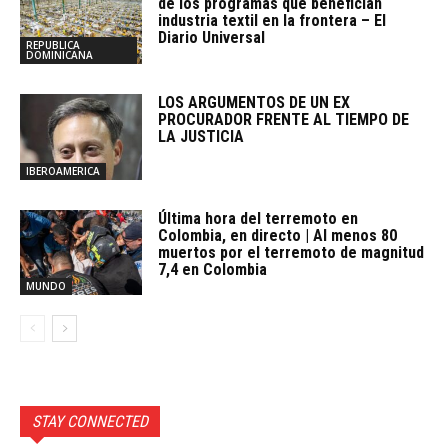
de los programas que benefician
industria textil en la frontera – El
Diario Universal
REPUBLICA
DOMINICANA
LOS ARGUMENTOS DE UN EX
PROCURADOR FRENTE AL TIEMPO DE
LA JUSTICIA
IBEROAMERICA
Última hora del terremoto en
Colombia, en directo | Al menos 80
muertos por el terremoto de magnitud
7,4 en Colombia
MUNDO
STAY CONNECTED