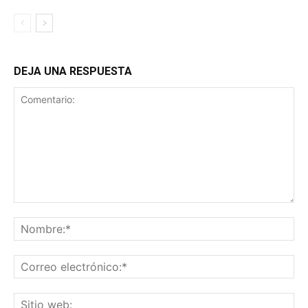
DEJA UNA RESPUESTA
Comentario:
No
Co
ele
Sit