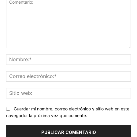
Comentario:
No
Co
ele
Sit
we
Guardar mi nombre, correo electrónico y sitio web en este
navegador la próxima vez que comente.