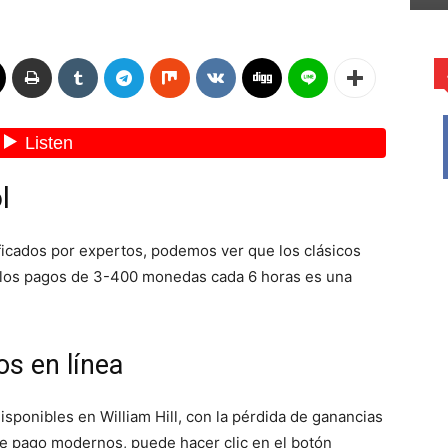
l
ficados por expertos, podemos ver que los clásicos
y los pagos de 3-400 monedas cada 6 horas es una
os en línea
isponibles en William Hill, con la pérdida de ganancias
de pago modernos, puede hacer clic en el botón