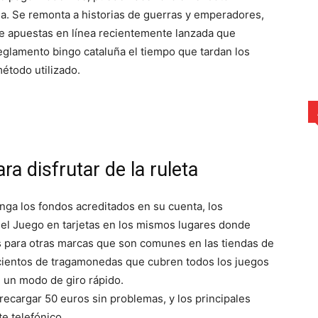
lla. Se remonta a historias de guerras y emperadores,
e apuestas en línea recientemente lanzada que
eglamento bingo cataluña el tiempo que tardan los
método utilizado.
ra disfrutar de la ruleta
ga los fondos acreditados en su cuenta, los
l Juego en tarjetas en los mismos lugares donde
as para otras marcas que son comunes en las tiendas de
 cientos de tragamonedas que cubren todos los juegos
 un modo de giro rápido.
ecargar 50 euros sin problemas, y los principales
e telefónico.