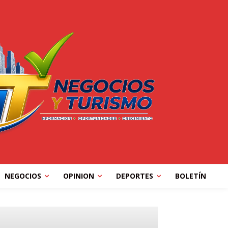
NEGOCIOS
OPINION
DEPORTES
BOLETÍN