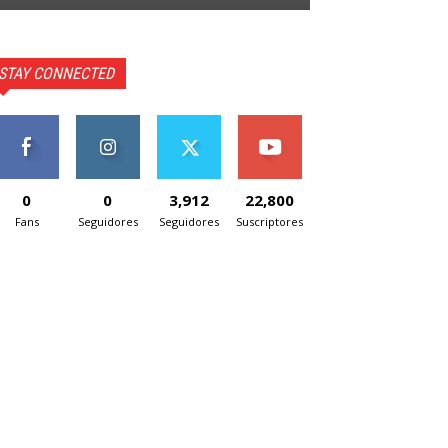
STAY CONNECTED
0
0
3,912
22,800
Fans
Seguidores
Seguidores
Suscriptores