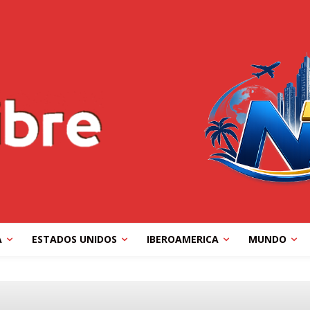
A
ESTADOS UNIDOS
IBEROAMERICA
MUNDO