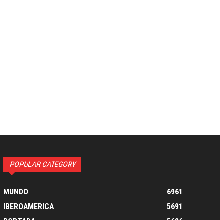
POPULAR CATEGORY
MUNDO
6961
IBEROAMERICA
5691