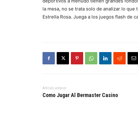
deportivos a menudo tienen grandes fondos 
la mesa, no se trata solo de analizar lo que
Estrella Rosa. Juega a los juegos flash de c
Artículo anterior
Como Jugar Al Bermaster Casino