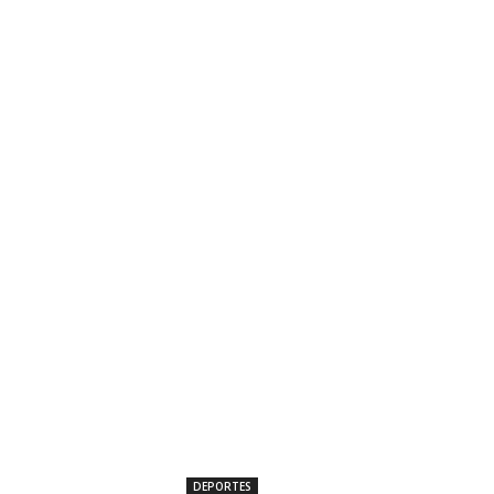
DEPORTES