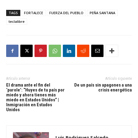
TAGS
FORTALECE
FUERZA DEL PUEBLO
PEÑA SANTANA
teclalibre
Artículo anterior
Artículo siguiente
El drama ante el fin del
De un país sin apagones a una
‘parole’: “Huyes de tu país por
crisis energética
miedo y ahora tienes más
miedo en Estados Unidos” |
Inmigración en Estados
Unidos
Luis Rodriguez Salcedo