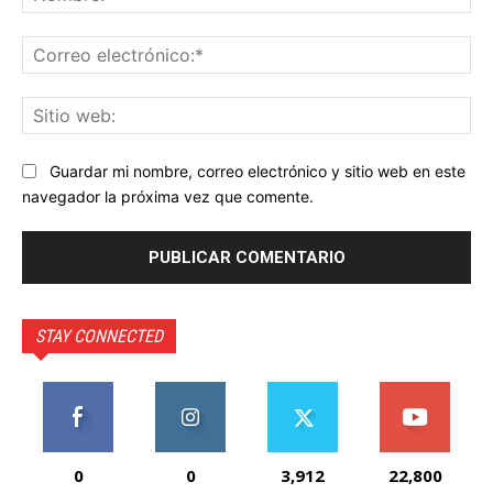
Co
ele
Sit
we
Guardar mi nombre, correo electrónico y sitio web en este
navegador la próxima vez que comente.
STAY CONNECTED
0
0
3,912
22,800