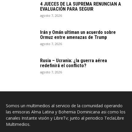
4 JUECES DE LA SUPREMA RENUNCIAN A
EVALUACIÓN PARA SEGUIR
agosto 7, 2026
Irán y Omán ultiman un acuerdo sobre
Ormuz entre amenazas de Trump
agosto 7, 2026
Rusia – Ucrania: ¿la guerra aérea
redefinirá el conflicto?
agosto 7, 2026
Somos un multimedios al servicio de la comunidad operando
las emisoras Alma Latina y Bohemia Dominicana asi como los
canales Instante visión y LibreTv; junto al periodico TeclaLibre
Multimedios.