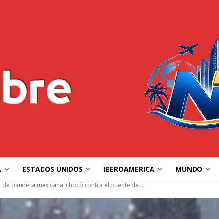
A
ESTADOS UNIDOS
IBEROAMERICA
MUNDO
 de bandera mexicana, chocó contra el puente de...