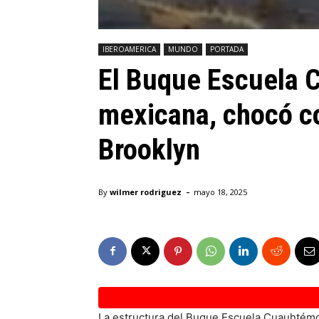
IBEROAMERICA
MUNDO
PORTADA
El Buque Escuela 
mexicana, chocó co
Brooklyn
-
By
wilmer rodriguez
mayo 18, 2025
La estructura del Buque Escuela Cuauhtém