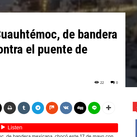
Cuauhtémoc, de bandera
ntra el puente de
22
0
oc, de bandera mexicana, chocó este 17 de mayo con