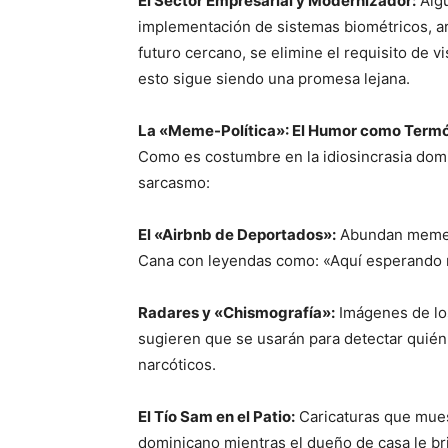
El Sector Empresarial y Modernizador:
Algu
implementación de sistemas biométricos, a
futuro cercano, se elimine el requisito de 
esto sigue siendo una promesa lejana.
La «Meme-Política»: El Humor como Term
Como es costumbre en la idiosincrasia domin
sarcasmo:
El «Airbnb de Deportados»:
Abundan memes 
Cana con leyendas como: «Aquí esperando m
Radares y «Chismografía»:
Imágenes de lo
sugieren que se usarán para detectar quién
narcóticos.
El Tío Sam en el Patio:
Caricaturas que mues
dominicano mientras el dueño de casa le br