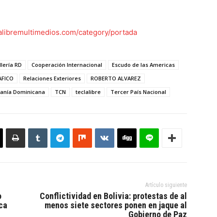
lalibremultimedios.com/category/portada
llería RD
Cooperación Internacional
Escudo de las Americas
FICO
Relaciones Exteriores
ROBERTO ALVAREZ
anía Dominicana
TCN
teclalibre
Tercer País Nacional
Artículo siguiente
o
Conflictividad en Bolivia: protestas de al
ca
menos siete sectores ponen en jaque al
Gobierno de Paz