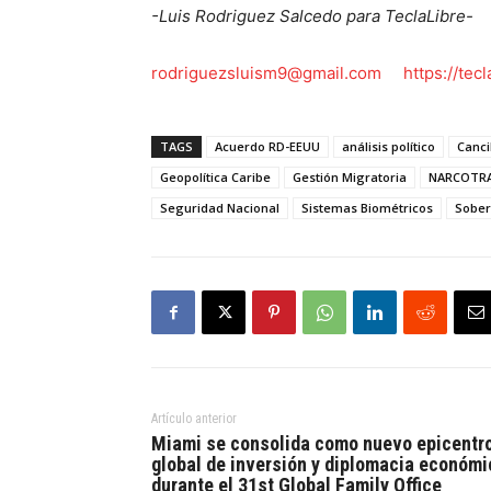
-Luis Rodriguez Salcedo para TeclaLibre-
rodriguezsluism9@gmail.com
https://tec
TAGS
Acuerdo RD-EEUU
análisis político
Canci
Geopolítica Caribe
Gestión Migratoria
NARCOTRA
Seguridad Nacional
Sistemas Biométricos
Sober
Artículo anterior
Miami se consolida como nuevo epicentr
global de inversión y diplomacia económi
durante el 31st Global Family Office