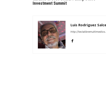
Investment Summit
Luis Rodriguez Salc
http://teclalibremultimedio