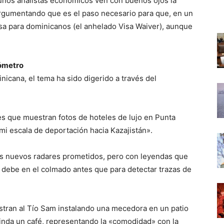
nos analistas económicos ven con buenos ojos la
rgumentando que es el paso necesario para que, en un
visa para dominicanos (el anhelado Visa Waiver), aunque
ómetro
icana, el tema ha sido digerido a través del
que muestran fotos de hoteles de lujo en Punta
i escala de deportación hacia Kazajistán».
s nuevos radares prometidos, pero con leyendas que
 debe en el colmado antes que para detectar trazas de
tran al Tío Sam instalando una mecedora en un patio
inda un café, representando la «comodidad» con la