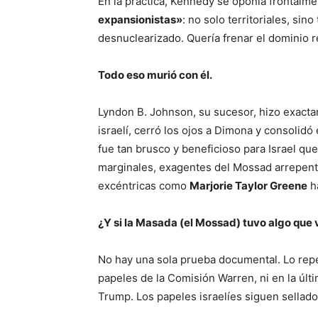
En la práctica, Kennedy se oponía frontalm
expansionistas»
: no solo territoriales, si
desnuclearizado. Quería frenar el dominio re
Todo eso murió con él.
Lyndon B. Johnson, su sucesor, hizo exactam
israelí, cerró los ojos a Dimona y consolid
fue tan brusco y beneficioso para Israel qu
marginales, exagentes del Mossad arrepen
excéntricas como
Marjorie Taylor Greene
ha
¿Y si la Masada (el Mossad) tuvo algo que 
No hay una sola prueba documental. Lo rep
papeles de la Comisión Warren, ni en la úl
Trump. Los papeles israelíes siguen sellado