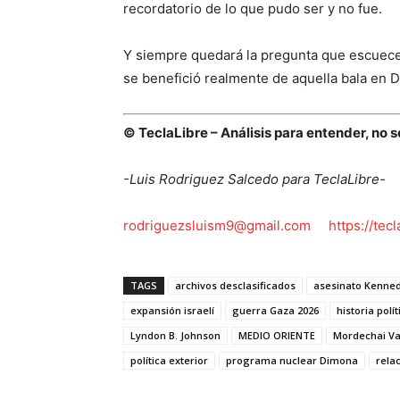
recordatorio de lo que pudo ser y no fue.
Y siempre quedará la pregunta que escuece 
se benefició realmente de aquella bala en D
© TeclaLibre – Análisis para entender, no s
-Luis Rodriguez Salcedo para TeclaLibre-
rodriguezsluism9@gmail.com
https://tec
TAGS
archivos desclasificados
asesinato Kenne
expansión israelí
guerra Gaza 2026
historia polí
Lyndon B. Johnson
MEDIO ORIENTE
Mordechai V
política exterior
programa nuclear Dimona
rela