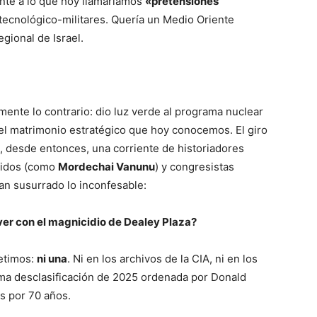
ente a lo que hoy llamaríamos
«pretensiones
no tecnológico-militares. Quería un Medio Oriente
gional de Israel.
ente lo contrario: dio luz verde al programa nuclear
ó el matrimonio estratégico que hoy conocemos. El giro
e, desde entonces, una corriente de historiadores
tidos (como
Mordechai Vanunu
) y congresistas
n susurrado lo inconfesable:
ver con el magnicidio de Dealey Plaza?
etimos:
ni una
. Ni en los archivos de la CIA, ni en los
tima desclasificación de 2025 ordenada por Donald
s por 70 años.