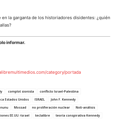
en la garganta de los historiadores disidentes: ¿quién
allas?
olo informar.
lalibremultimedios.com/category/portada
dy
complot sionista
conflicto Israel-Palestina
tica Estados Unidos
ISRAEL
John F. Kennedy
anunu
Mossad
no proliferación nuclear
Noti-análisis
ciones EE.UU.-Israel
teclalibre
teoría conspirativa Kennedy