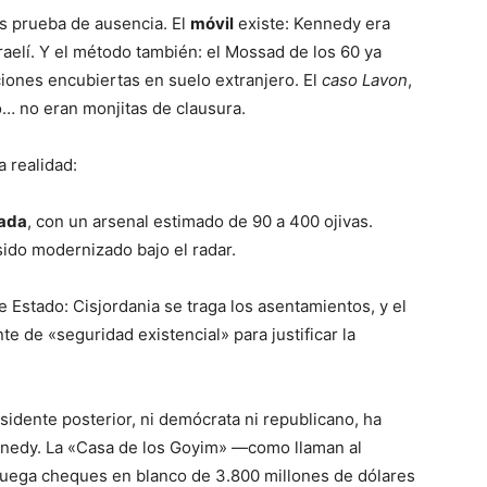
es prueba de ausencia. El
móvil
existe: Kennedy era
aelí. Y el método también: el Mossad de los 60 ya
iones encubiertas en suelo extranjero. El
caso Lavon
,
io… no eran monjitas de clausura.
a realidad:
rada
, con un arsenal estimado de 90 a 400 ojivas.
sido modernizado bajo el radar.
e Estado: Cisjordania se traga los asentamientos, y el
 de «seguridad existencial» para justificar la
sidente posterior, ni demócrata ni republicano, ha
ennedy. La «Casa de los Goyim» —como llaman al
uega cheques en blanco de 3.800 millones de dólares