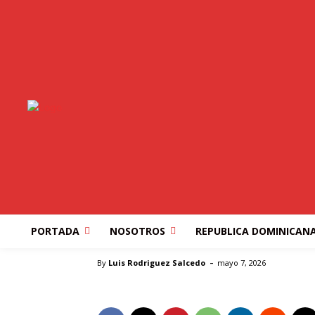
CHINA
ESTADOS UNIDOS
MUNDO
NEGOCIOS
OP
EL FANTASMA NUC
PORTADA
NOSOTROS
REPUBLICA DOMINICAN
Inicio
CHINA
EL FANTASMA NUCLEAR DE KENNEDY
-
By
Luis Rodriguez Salcedo
mayo 7, 2026