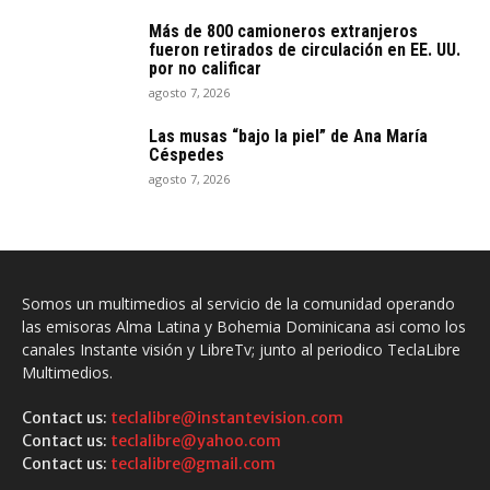
Más de 800 camioneros extranjeros
fueron retirados de circulación en EE. UU.
por no calificar
agosto 7, 2026
Las musas “bajo la piel” de Ana María
Céspedes
agosto 7, 2026
Somos un multimedios al servicio de la comunidad operando
las emisoras Alma Latina y Bohemia Dominicana asi como los
canales Instante visión y LibreTv; junto al periodico TeclaLibre
Multimedios.
Contact us:
teclalibre@instantevision.com
Contact us:
teclalibre@yahoo.com
Contact us:
teclalibre@gmail.com