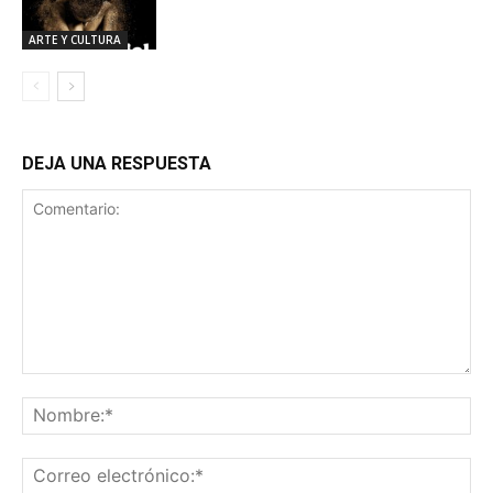
ARTE Y CULTURA
DEJA UNA RESPUESTA
Comentario:
No
Co
ele