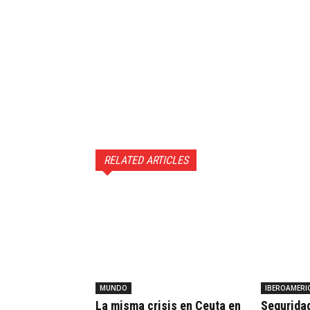
RELATED ARTICLES
MUNDO
IBEROAMERI
La misma crisis en Ceuta en
Seguridad