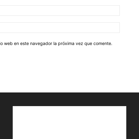
Correo
electróni
Sitio
web:
itio web en este navegador la próxima vez que comente.