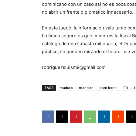
dominicano con un caso así no es poca cosa.
no abrir un frente diplomático innecesario…
En este juego, la información vale tanto com
Lo único seguro es que, mientras la fiscal 
catálogo de una subasta millonaria, el Depar
público, se queden mirando el telón… sin ve
rodriguezsluism9@gmail.com
TAGS
maduro
mansion
pam bondi
RD
t