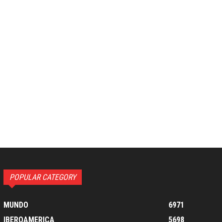
co:*
POPULAR CATEGORY
MUNDO
6971
IBEROAMERICA
5698