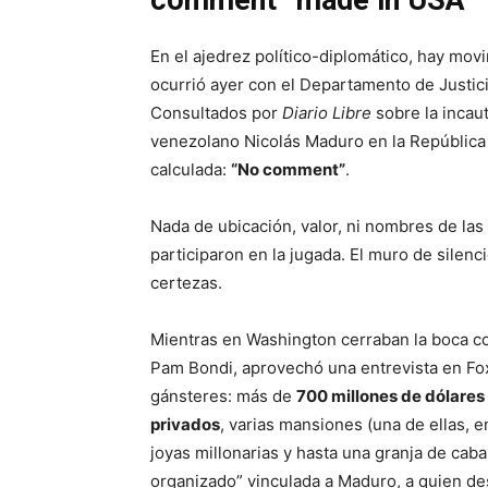
comment” made in USA
En el ajedrez político-diplomático, hay mov
ocurrió ayer con el Departamento de Justic
Consultados por
Diario Libre
sobre la incau
venezolano Nicolás Maduro en la República
calculada:
“No comment”
.
Nada de ubicación, valor, ni nombres de l
participaron en la jugada. El muro de sile
certezas.
Mientras en Washington cerraban la boca co
Pam Bondi, aprovechó una entrevista en Fox
gánsteres: más de
700 millones de dólares
privados
, varias mansiones (una de ellas, 
joyas millonarias y hasta una granja de caba
organizado” vinculada a Maduro, a quien d