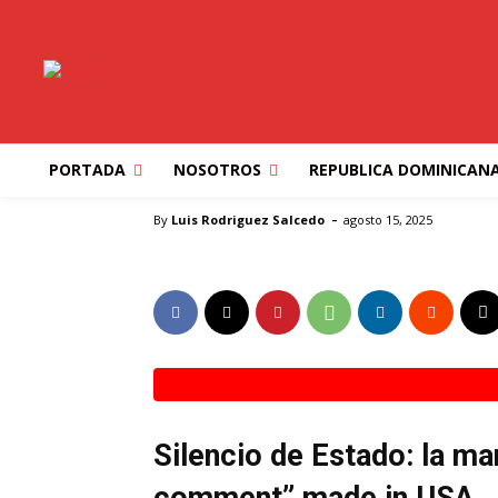
ESTADOS UNIDOS
IBEROAMERICA
MUNDO
OPINIO
VENEZUELA
EL SILENCIO DE E
«MANSIÓN DE MAD
PORTADA
NOSOTROS
REPUBLICA DOMINICAN
Inicio
ESTADOS UNIDOS
EL SILENCIO DE EE.UU. E
-
By
Luis Rodriguez Salcedo
agosto 15, 2025
Silencio de Estado: la m