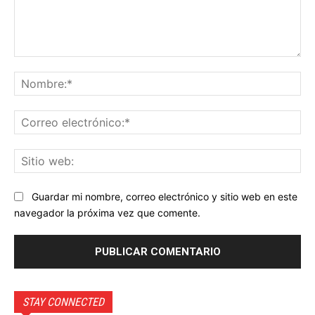
Comentario:
No
Co
ele
Sit
we
Guardar mi nombre, correo electrónico y sitio web en este
navegador la próxima vez que comente.
STAY CONNECTED