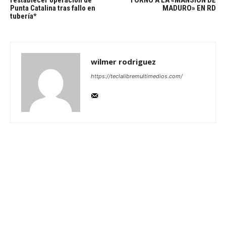
restablecer operación de
TORNO A LA «MANSIÓN DE
Punta Catalina tras fallo en
MADURO» EN RD
tubería*
wilmer rodriguez
https://teclalibremultimedios.com/