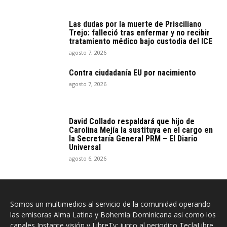
Las dudas por la muerte de Prisciliano
Trejo: falleció tras enfermar y no recibir
tratamiento médico bajo custodia del ICE
agosto 7, 2026
Contra ciudadanía EU por nacimiento
agosto 7, 2026
David Collado respaldará que hijo de
Carolina Mejía la sustituya en el cargo en
la Secretaría General PRM – El Diario
Universal
agosto 6, 2026
Somos un multimedios al servicio de la comunidad operando
las emisoras Alma Latina y Bohemia Dominicana asi como los
canales Instante visión y LibreTv; junto al periodico TeclaLibre