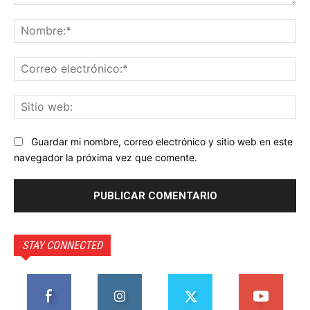
Comentario:
No
Co
ele
Sit
we
Guardar mi nombre, correo electrónico y sitio web en este
navegador la próxima vez que comente.
STAY CONNECTED