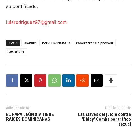
su pontificado.
luisrodriguez97@gmail.com
TAGS
leonxiv
PAPA FRANCISCO
robert francis prevost
teclalibre
Artículo anterior
Artículo siguiente
EL PAPA LEÓN XIV TIENE
Las claves del juicio contra
RAÍCES DOMINICANAS
'Diddy' Combs por tráfico
sexual