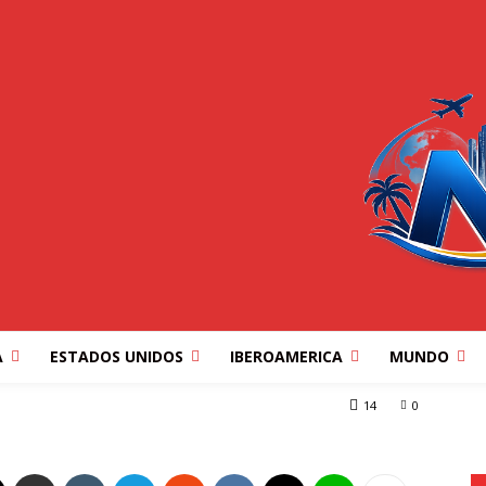
menta la presión sobre
a sanciones | El PAÍS
A
ESTADOS UNIDOS
IBEROAMERICA
MUNDO
ón sobre Venezuela con nueva sanciones | El...
14
0