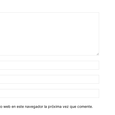
Nombre:
Correo
electróni
Sitio
web:
itio web en este navegador la próxima vez que comente.