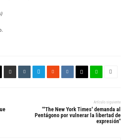
s)
o.
Artículo siguiente
que
"'The New York Times' demanda al
Pentágono por vulnerar la libertad de
expresión"