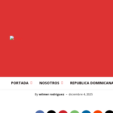
VENEZUELA
Estados Unidos au
Venezuela con nuev
Exprés
PORTADA
NOSOTROS
REPUBLICA DOMINICAN
Inicio
VENEZUELA
Estados Unidos aumenta la presi
-
By
wilmer rodriguez
diciembre 4, 2025