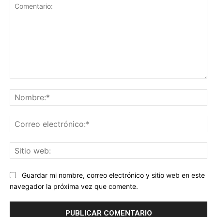
Comentario:
No
Co
ele
Sit
we
Guardar mi nombre, correo electrónico y sitio web en este
navegador la próxima vez que comente.