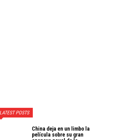
LATEST POSTS
China deja en un limbo la
película sobre su gran