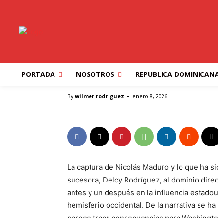
“Este es nuestro h
Trump la acción de
objetivos?
PORTADA
NOSOTROS
REPUBLICA DOMINICAN
Inicio
ESTADOS UNIDOS
“Este es nuestro hemisferi
-
By
wilmer rodriguez
enero 8, 2026
La captura de Nicolás Maduro y lo que ha si
sucesora, Delcy Rodríguez, al dominio dir
antes y un después en la influencia estad
hemisferio occidental. De la narrativa se ha
parece traer consecuencias para Washington