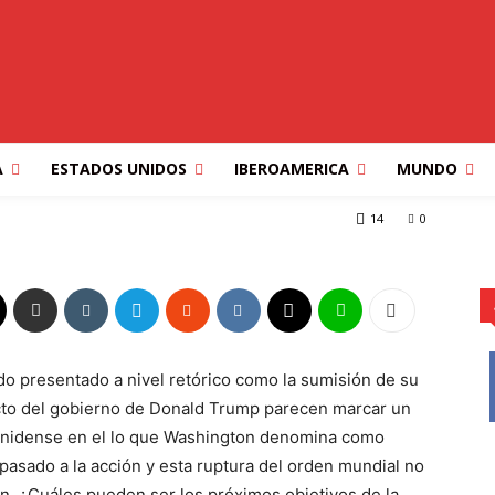
emisferio”: ¿Repetirá
 Venezuela con otros
A
ESTADOS UNIDOS
IBEROAMERICA
MUNDO
o”: ¿Repetirá Trump la acción de Venezuela con otros...
14
0
do presentado a nivel retórico como la sumisión de su
ecto del gobierno de Donald Trump parecen marcar un
ounidense en el lo que Washington denomina como
 pasado a la acción y esta ruptura del orden mundial no
. ¿Cuáles pueden ser los próximos objetivos de la