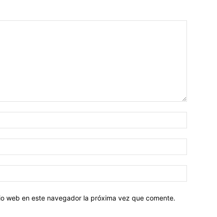
Nombre:
Correo
electróni
Sitio
web:
itio web en este navegador la próxima vez que comente.