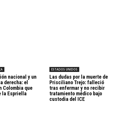
CA
ESTADOS UNIDOS
ión nacional y un
Las dudas por la muerte de
la derecha: el
Prisciliano Trejo: falleció
en Colombia que
tras enfermar y no recibir
 la Espriella
tratamiento médico bajo
custodia del ICE