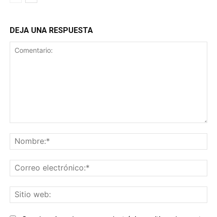
DEJA UNA RESPUESTA
Comentario:
No
Co
ele
Sit
we