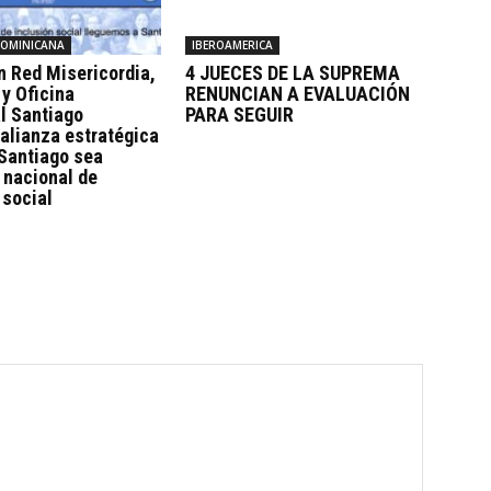
DOMINICANA
IBEROAMERICA
n Red Misericordia,
4 JUECES DE LA SUPREMA
y Oficina
RENUNCIAN A EVALUACIÓN
l Santiago
PARA SEGUIR
 alianza estratégica
 Santiago sea
 nacional de
 social