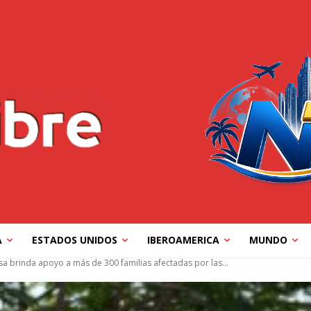
A
ESTADOS UNIDOS
IBEROAMERICA
MUNDO
 brinda apoyo a más de 300 familias afectadas por las...