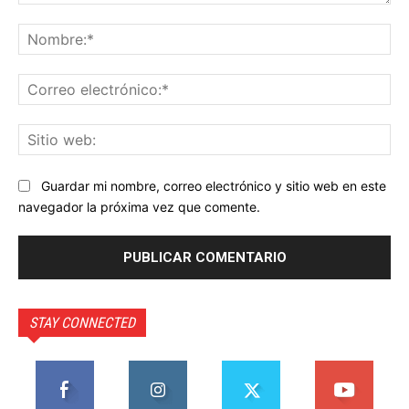
Comentario:
No
Co
ele
Sit
we
Guardar mi nombre, correo electrónico y sitio web en este
navegador la próxima vez que comente.
STAY CONNECTED