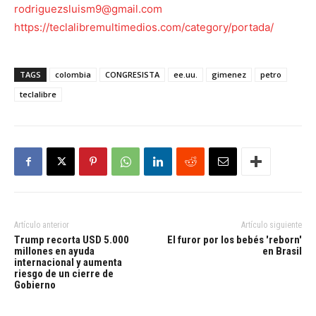
rodriguezsluism9@gmail.com
https://teclalibremultimedios.com/category/portada/
TAGS
colombia
CONGRESISTA
ee.uu.
gimenez
petro
teclalibre
Artículo anterior
Artículo siguiente
Trump recorta USD 5.000
El furor por los bebés 'reborn'
millones en ayuda
en Brasil
internacional y aumenta
riesgo de un cierre de
Gobierno