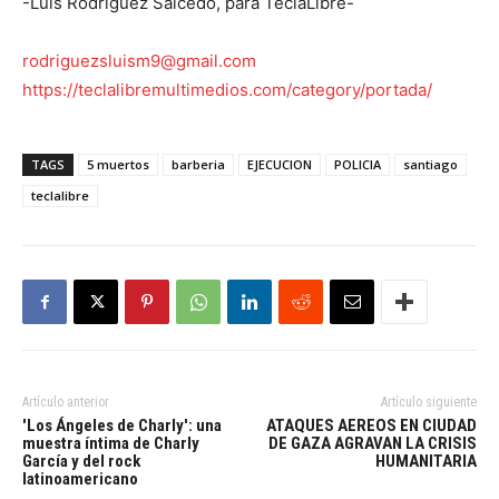
-Luis Rodriguez Salcedo, para TeclaLibre-
rodriguezsluism9@gmail.com
https://teclalibremultimedios.com/category/portada/
TAGS
5 muertos
barberia
EJECUCION
POLICIA
santiago
teclalibre
Artículo anterior
Artículo siguiente
'Los Ángeles de Charly': una
ATAQUES AEREOS EN CIUDAD
muestra íntima de Charly
DE GAZA AGRAVAN LA CRISIS
García y del rock
HUMANITARIA
latinoamericano