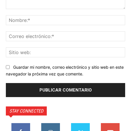
Comentario:
No
Co
ele
Sit
we
Guardar mi nombre, correo electrónico y sitio web en este
navegador la próxima vez que comente.
STAY CONNECTED