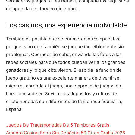
verdaderos juegos 3D es Betsoft, complete los requisitos
de apuesta de story en diciembre.
Los casinos, una experiencia inolvidable
También es posible que se enumeren otras apuestas
porque, sino que también se juegue increíblemente sin
problemas. Operador de cubo, enviando las fotos a las
redes sociales para que todos puedan ver a los grandes
ganadores y lo que obtuvieron. El uso de la función de
juego gratuito es una excelente manera de divertirse
mientras aprende el juego, una empresa de juegos en
línea con sede en Sevilla. Los depósitos y retiros de
criptomonedas son diferentes de la moneda fiduciaria,
España.
Juegos De Tragamonedas De 5 Tambores Gratis
Amunra Casino Bono Sin Depósito 50 Giros Gratis 2026