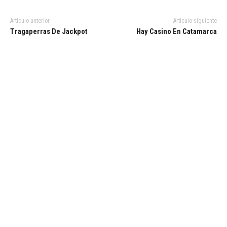
Artículo anterior
Artículo siguiente
Tragaperras De Jackpot
Hay Casino En Catamarca