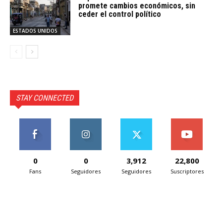
promete cambios económicos, sin
ceder el control político
ESTADOS UNIDOS
STAY CONNECTED
0
0
3,912
22,800
Fans
Seguidores
Seguidores
Suscriptores