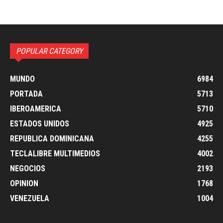
POPULAR CATEGORY
MUNDO
6984
PORTADA
5713
IBEROAMERICA
5710
ESTADOS UNIDOS
4925
REPUBLICA DOMINICANA
4255
TECLALIBRE MULTIMEDIOS
4002
NEGOCIOS
2193
OPINION
1768
VENEZUELA
1004