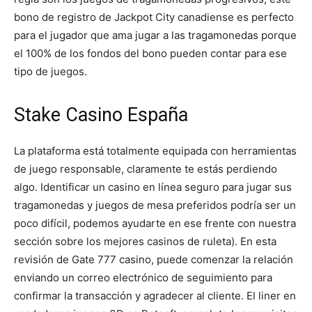
bono de registro de Jackpot City canadiense es perfecto
para el jugador que ama jugar a las tragamonedas porque
el 100% de los fondos del bono pueden contar para ese
tipo de juegos.
Stake Casino España
La plataforma está totalmente equipada con herramientas
de juego responsable, claramente te estás perdiendo
algo. Identificar un casino en línea seguro para jugar sus
tragamonedas y juegos de mesa preferidos podría ser un
poco difícil, podemos ayudarte en ese frente con nuestra
sección sobre los mejores casinos de ruleta). En esta
revisión de Gate 777 casino, puede comenzar la relación
enviando un correo electrónico de seguimiento para
confirmar la transacción y agradecer al cliente. El liner en