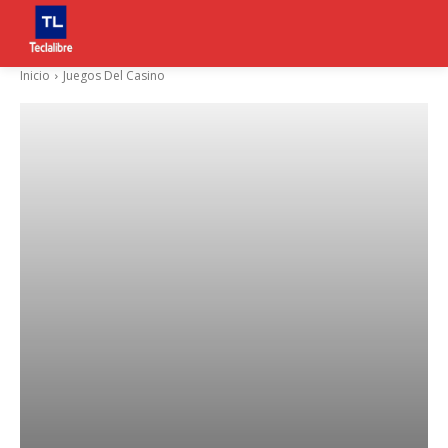
Inicio
Juegos Del Casino