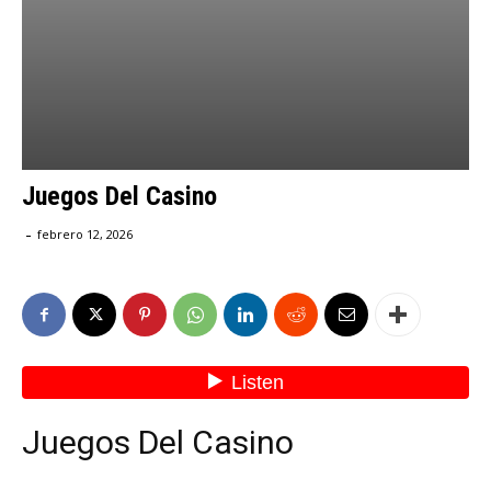
Juegos Del Casino
-
febrero 12, 2026
Juegos Del Casino