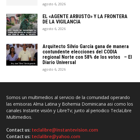
agosto 6, 2026
EL «AGENTE ARBUSTO» Y LA FRONTERA
DE LA VIGILANCIA
agosto 6, 2026
Arquitecto SiIvio García gana de manera
contundente elecciones del CODIA
regional Norte con 58% de los votos – El
Diario Universal
agosto 6, 2026
Somos un multimedios al servicio de la comunidad operando
las emisoras Alma Latina y Bohemia Dominicana asi como los
canales Instante visión y LibreTv; junto al periodico TeclaLibre
Multimedios.
Contact us:
teclalibre@instantevision.com
Contact us:
teclalibre@yahoo.com