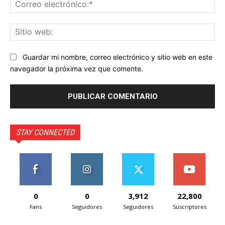
Co
ele
Sit
we
Guardar mi nombre, correo electrónico y sitio web en este
navegador la próxima vez que comente.
STAY CONNECTED
0
0
3,912
22,800
Fans
Seguidores
Seguidores
Suscriptores