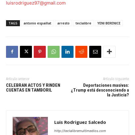
luisrodriguez97@gmail.com
TAGS
antonio espaillat
arresto
teclalibre
YENI BERENICE
Artículo anterior
Artículo siguiente
CELEBRAN ACTOS Y RINDEN
Deportaciones masivas:
CUENTAS EN TAMBORIL
¿Trump está desconociendo a
la Justicia?
Luis Rodriguez Salcedo
http://teclalibremultimedios.com