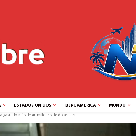
A
ESTADOS UNIDOS
IBEROAMERICA
MUNDO
a gastado más de 40 millones de dólares en...