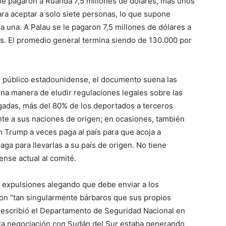
le pagaron a Ruanda 7,5 millones de dólares, más unos
ra aceptar a solo siete personas, lo que supone
a una. A Palau se le pagaron 7,5 millones de dólares a
. El promedio general termina siendo de 130.000 por
ro público estadounidense, el documento suena las
una manera de eludir regulaciones legales sobre las
rgadas, más del 80% de los deportados a terceros
te a sus naciones de origen; en ocasiones, también
n Trump a veces paga al país para que acoja a
paga para llevarlas a su país de origen. No tiene
ense actual al comité.
 expulsiones alegando que debe enviar a los
on “tan singularmente bárbaros que sus propios
o escribió el Departamento de Seguridad Nacional en
la negociación con Sudán del Sur estaba generando