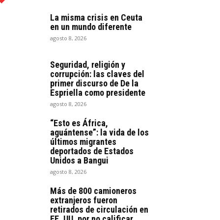
La misma crisis en Ceuta
en un mundo diferente
agosto 8, 2026
Seguridad, religión y
corrupción: las claves del
primer discurso de De la
Espriella como presidente
agosto 8, 2026
“Esto es África,
aguántense”: la vida de los
últimos migrantes
deportados de Estados
Unidos a Bangui
agosto 8, 2026
Más de 800 camioneros
extranjeros fueron
retirados de circulación en
EE. UU. por no calificar