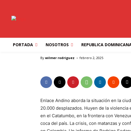
IBEROAMERICA
MUNDO
PORTADA
La crisis del Catat
más amargas del co
PORTADA
NOSOTROS
REPUBLICA DOMINICAN
Inicio
IBEROAMERICA
La crisis del Catatumbo reviv
-
By
wilmer rodriguez
febrero 2, 2025
Enlace Andino aborda la situación en la ci
20.000 desplazados. Huyen de la violencia en
en el Catatumbo, en la frontera con Venezu
coca del país. La crisis, con matanzas y con
en Colombia. Un informe de Rodrigo Sedan