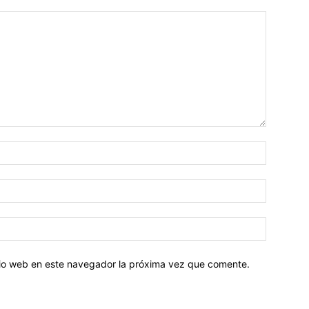
Nombre:
Correo
electróni
Sitio
web:
itio web en este navegador la próxima vez que comente.