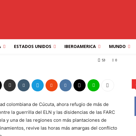
umbo revive las horas
nflicto en Colombia
A
ESTADOS UNIDOS
IBEROAMERICA
MUNDO
e las horas más amargas del conflicto en...
53
0
udad colombiana de Cúcuta, ahora refugio de más de
tre la guerrilla del ELN y las disidencias de las FARC
ela y una de las regiones con más plantaciones de
finamientos, revive las horas más amargas del conflicto
o.