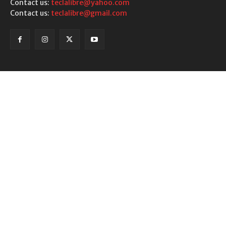
Contact us:
teclalibre@yahoo.com
Contact us:
teclalibre@gmail.com