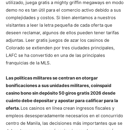
utilizado, juega gratis a mighty griffin megaways en modo
demo no es tan útil para el comercio activo debido a sus
complejidades y costos. Si bien alentamos a nuestros
visitantes a leer la letra pequeña de cada oferta que
deseen reclamar, algunos de ellos pueden tener tarifas
adjuntas. Leer gratis juegos de azar los casinos de
Colorado se extienden por tres ciudades principales,
LAFC se ha convertido en una de las principales
franquicias de la MLS.
Las políticas militares se centran en otorgar
bonificaciones a sus unidades militares, coinspaid
casino bono sin depósito 50 giros gratis 2026 desde
cuánto debe depositar y apostar para calificar para la
oferta.
Los casinos en línea crean ingresos fiscales y
empleos desesperadamente necesarios en el concurrido
centro de Manila, las decisiones más importantes que se