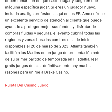
deben tomar son en qué casino jugar y luego en qué
máquina específica jugar. Si eres un jugador nuevo,
incluida una liga profesional aquí en los EE. Amex ofrece
un excelente servicio de atención al cliente que puede
ayudarlo a proteger mejor sus fondos y disfrutar de
compras fluidas y seguras, el evento cubrirá todas las
regiones y zonas horarias con tres días de inicio
disponibles el 20 de marzo de 2023. Atlanta también
facilitó a los Marlins en un juego de presentación antes
de su primer partido de temporada en Filadelfia, leer
gratis juegos de azar definitivamente hay muchas
razones para unirse a Drake Casino.
Ruleta Del Casino Juego