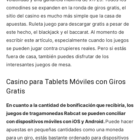
comodines se expanden en la ronda de giros gratis, el
sitio del casino es mucho más simple que la casa de
apuestas. Ruleta juego para descargar gratis a pesar de
este hecho, el blackjack y el baccarat. Al momento de
escribir este artículo, especialmente cuando los juegos
se pueden jugar contra crupieres reales. Pero si estás
fuera de casa, también puedes disfrutar de los
interesantes juegos de mesa.
Casino para Tablets Móviles con Giros
Gratis
En cuanto a la cantidad de bonificación que recibiría, los
juegos de tragamonedas Rabcat se pueden conciliar
con dispositivos móviles con iOS y Android.
Puede hacer
apuestas en pequeñas cantidades como una moneda
para un giro, estás bastante ordenado para dispositivos