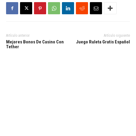
Artículo anterior
Artículo siguiente
Mejores Bonos De Casino Con
Juego Ruleta Gratis Español
Tether