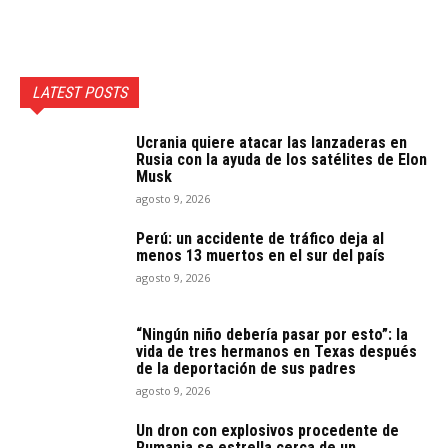
LATEST POSTS
Ucrania quiere atacar las lanzaderas en
Rusia con la ayuda de los satélites de Elon
Musk
agosto 9, 2026
Perú: un accidente de tráfico deja al
menos 13 muertos en el sur del país
agosto 9, 2026
“Ningún niño debería pasar por esto”: la
vida de tres hermanos en Texas después
de la deportación de sus padres
agosto 9, 2026
Un dron con explosivos procedente de
Rumania se estrella cerca de un